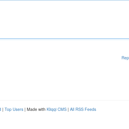
Rep
d
|
Top Users
| Made with
Kliqqi CMS
|
All RSS Feeds