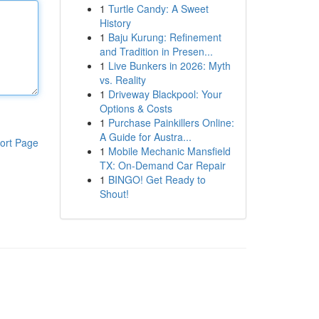
1
Turtle Candy: A Sweet
History
1
Baju Kurung: Refinement
and Tradition in Presen...
1
Live Bunkers in 2026: Myth
vs. Reality
1
Driveway Blackpool: Your
Options & Costs
1
Purchase Painkillers Online:
A Guide for Austra...
ort Page
1
Mobile Mechanic Mansfield
TX: On-Demand Car Repair
1
BINGO! Get Ready to
Shout!