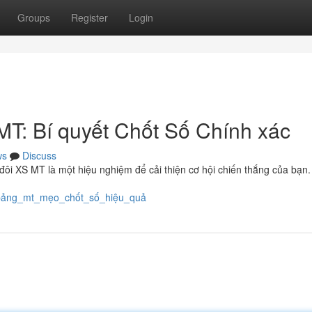
Groups
Register
Login
T: Bí quyết Chốt Số Chính xác
ws
Discuss
i XS MT là một hiệu nghiệm để cải thiện cơ hội chiến thắng của bạn. 
ô_bảng_mt_mẹo_chốt_số_hiệu_quả