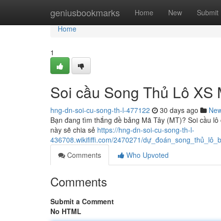
Home
geniusbookmarks
Home
New
Submit
Home
1
Soi cầu Song Thủ Lô XS M
hng-dn-soi-cu-song-th-l-477122
30 days ago
Ne
Bạn đang tìm thắng đề bảng Mã Tây (MT)? Soi cầu lô đô
này sẽ chia sẻ
https://hng-dn-soi-cu-song-th-l-
436708.wikififfi.com/2470271/dự_đoán_song_thủ_l
Comments
Who Upvoted
Comments
Submit a Comment
No HTML