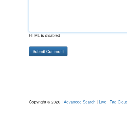
HTML is disabled
Copyright © 2026 |
Advanced Search
|
Live
|
Tag Clou