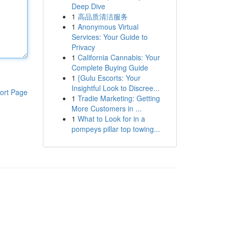
Deep Dive
1
高品质清洁服务
1
Anonymous Virtual
Services: Your Guide to
Privacy
1
California Cannabis: Your
Complete Buying Guide
1
{Gulu Escorts: Your
Insightful Look to Discree...
ort Page
1
Tradie Marketing: Getting
More Customers in ...
1
What to Look for in a
pompeys pillar top towing...