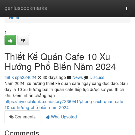
Home
geniusbookmarks
Togg
navi
Home
1
Thiết Kế Quán Cafe 10 Xu
Hướng Phổ Biến Năm 2024
thit-k-spa224024
30 days ago
News
Discuss
Năm 2024, xu hướng thiết kế quán cafe ngày càng độc đáo. Sau
đây là 10 xu hướng bài trí quán cafe tiếp tục được sự yêu thích
lớn. Điểm nhấn chẳng hạn
https://mysocialquiz.com/story7336941/phong-cách-quán-cafe-
10-xu-hướng-phổ-biến-năm-2024
Comments
Who Upvoted
Comments