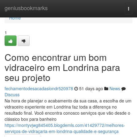
Home
geniusbookmarks
Togg
navi
Home
1
Como encontrar um bom
vidraceiro em Londrina para
seu projeto
fechamentodesacadaslondr520978
51 days ago
News
Discuss
Na hora de planejar o acabamento da sua casa, a escolha de um
vidraceiro experiente em Londrina faz toda a diferença no
resultado final. Você encontra conosco serviços que vão desde o
clássico box para banheiro
https://montyvjwg845405.blogdemls.com/41429772/melhores-
serviços-de-vidraçaria-em-londrina-qualidade-e-segurança