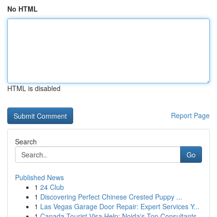
No HTML
HTML is disabled
Report Page
Search
Go
Published News
1
24 Club
1
Discovering Perfect Chinese Crested Puppy ...
1
Las Vegas Garage Door Repair: Expert Services Y...
1
Canada Tourist Visa Help: Noida's Top Consultants