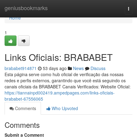
Home
geniusbookmarks
Togg
navi
Home
1
Links Oficiais: BRABABET
brababet914871
53 days ago
News
Discuss
Esta página serve como hub oficial de verificação das nossas
redes e perfis externos, garantindo que você está seguindo os
canais oficiais da BRABABET Canais Verificados: Website Oficial:
https://tiannainpd002419.ampedpages.com/links-oficiais-
brababet-67556065
Comments
Who Upvoted
Comments
Submit a Comment