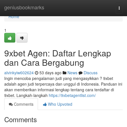
Home
geniusbookmarks
Togg
navi
Home
1
9xbet Agen: Daftar Lengkap
dan Cara Bergabung
alvinkyiw602624
53 days ago
News
Discuss
Ingin mencoba pengalaman judi yang mengasyikkan ? 9xbet
adalah agen judi terpercaya dan unggul di Indonesia. Panduan ini
akan memberikan informasi lengkap tentang cara terdaftar di
9xbet. Langkah-langkah
https://9xbetagentlist.com/
Comments
Who Upvoted
Comments