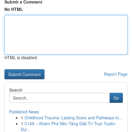
Submit a Comment
No HTML
HTML is disabled
Report Page
Search
Go
Published News
1
Childhood Trauma: Lasting Scars and Pathways to...
1
C168 – Khám Phá Nền Tảng Giải Trí Trực Tuyến
Đư...