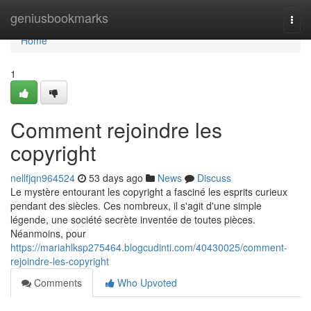
Home
geniusbookmarks
Togg
navi
Home
1
Comment rejoindre les
copyright
nellfjqn964524
53 days ago
News
Discuss
Le mystère entourant les copyright a fasciné les esprits curieux
pendant des siècles. Ces nombreux, il s'agit d'une simple
légende, une société secrète inventée de toutes pièces.
Néanmoins, pour
https://mariahlksp275464.blogcudinti.com/40430025/comment-
rejoindre-les-copyright
Comments
Who Upvoted