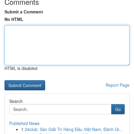
Comments
Submit a Comment
No HTML
HTML is disabled
Report Page
Search
Go
Published News
1
24club: Sàn Giải Trí Hàng Đầu Việt Nam, Đánh Gi...