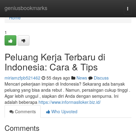
Home
geniusbookmarks
Togg
navi
Home
1
Peluang Kerja Terbaru di
Indonesia: Cara & Tips
miriamzfpb521462
55 days ago
News
Discuss
Mencari pekerjaan impian di Indonesia? Sekarang ada banyak
peluang yang bisa anda rebut . Namun, persaingan cukup tinggi .
Agar lebih unggul , siapkan diri Anda dengan sempurna. Ini
adalah beberapa
https://www.informasiloker.biz.id/
Comments
Who Upvoted
Comments