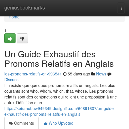
Home
geniusbookmarks
Togg
navi
Home
1
Un Guide Exhaustif des
Pronoms Relatifs en Anglais
les-pronoms-relatifs-en-996541
55 days ago
News
Discuss
Il n’existe que quelques pronoms relatifs en anglais. Les plus
courants sont who, whom, which, that, whose. Les pronoms
relatifs sont des conjonctions qui relient une proposition à une
autre. Définition d’un
https://keiranebuw949349.designi1.com/60891607/un-guide-
exhaustif-des-pronoms-relatifs-en-anglais
Comments
Who Upvoted