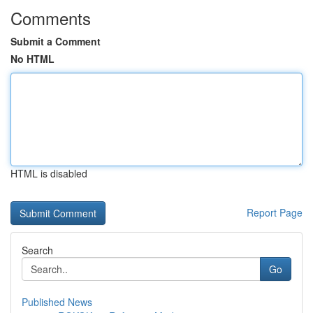
Comments
Submit a Comment
No HTML
HTML is disabled
Report Page
Search
Go
Published News