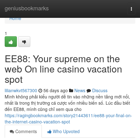
Home
geniusbookmarks
Togg
navi
Home
1
EE88: Your supreme on the
web On line casino vacation
spot
lilianwkvt567300
56 days ago
News
Discuss
Mình không phải kiểu người dễ tin vào những nền tảng mới nổi,
nhất là trong thị trường cá cược vốn nhiều biến số. Lúc đầu biết
đến EE88, mình cũng chỉ xem qua cho
https://ragingbookmarks.com/story21443611/ee88-your-final-on-
the-internet-casino-vacation-spot
Comments
Who Upvoted