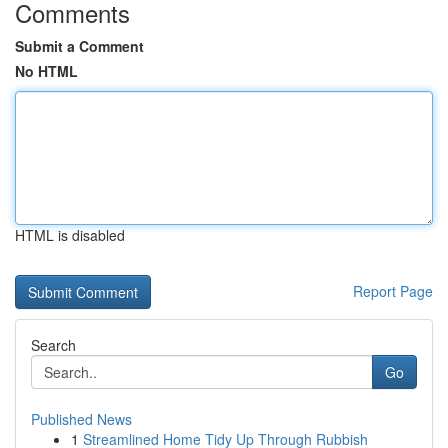
Comments
Submit a Comment
No HTML
HTML is disabled
Report Page
Search
Go
Published News
1
Streamlined Home Tidy Up Through Rubbish