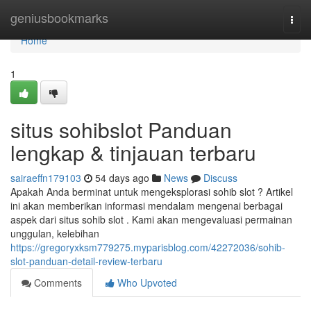
Home
geniusbookmarks
Togg
navi
Home
1
situs sohibslot Panduan
lengkap & tinjauan terbaru
sairaeffn179103
54 days ago
News
Discuss
Apakah Anda berminat untuk mengeksplorasi sohib slot ? Artikel
ini akan memberikan informasi mendalam mengenai berbagai
aspek dari situs sohib slot . Kami akan mengevaluasi permainan
unggulan, kelebihan
https://gregoryxksm779275.myparisblog.com/42272036/sohib-
slot-panduan-detail-review-terbaru
Comments
Who Upvoted