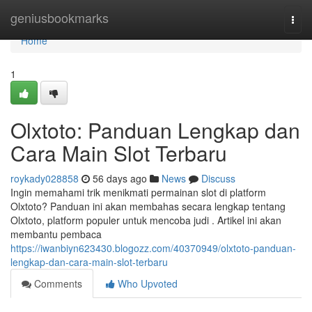
Home
geniusbookmarks
Togg
navi
Home
1
Olxtoto: Panduan Lengkap dan
Cara Main Slot Terbaru
roykady028858
56 days ago
News
Discuss
Ingin memahami trik menikmati permainan slot di platform
Olxtoto? Panduan ini akan membahas secara lengkap tentang
Olxtoto, platform populer untuk mencoba judi . Artikel ini akan
membantu pembaca
https://iwanbiyn623430.blogozz.com/40370949/olxtoto-panduan-
lengkap-dan-cara-main-slot-terbaru
Comments
Who Upvoted