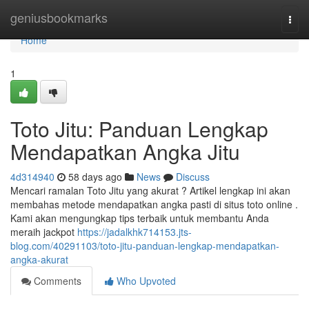
Home
geniusbookmarks
Togg
navi
Home
1
Toto Jitu: Panduan Lengkap
Mendapatkan Angka Jitu
4d314940
58 days ago
News
Discuss
Mencari ramalan Toto Jitu yang akurat ? Artikel lengkap ini akan
membahas metode mendapatkan angka pasti di situs toto online .
Kami akan mengungkap tips terbaik untuk membantu Anda
meraih jackpot
https://jadalkhk714153.jts-
blog.com/40291103/toto-jitu-panduan-lengkap-mendapatkan-
angka-akurat
Comments
Who Upvoted