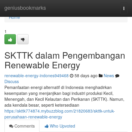
Home
geniusbookmarks
Togg
navi
Home
1
SKTTK dalam Pengembangan
Renewable Energy
renewable-energy-indones949468
58 days ago
News
Discuss
Pemanfaatan energi alternatif di Indonesia menghadirkan
kesempatan yang menjanjikan bagi industri produksi Kecil,
Menengah, dan Kecil Kelautan dan Perikanan (SKTTK). Namun,
ada kendala besar, seperti ketersediaan
https://skttk774874.mybuzzblog.com/21820683/skttk-untuk-
perusahaan-renewable-energy
Comments
Who Upvoted