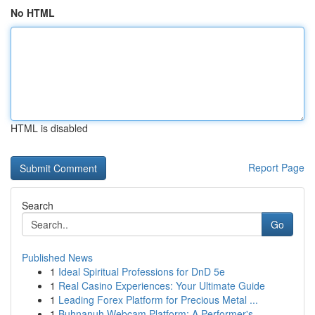
No HTML
HTML is disabled
Report Page
Search
Go
Published News
1
Ideal Spiritual Professions for DnD 5e
1
Real Casino Experiences: Your Ultimate Guide
1
Leading Forex Platform for Precious Metal ...
1
Buhnanuh Webcam Platform: A Performer's ...