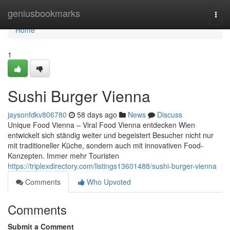
Home
geniusbookmarks
Togg
navi
Home
1
Sushi Burger Vienna
jaysonfdkv806780
58 days ago
News
Discuss
Unique Food Vienna – Viral Food Vienna entdecken Wien
entwickelt sich ständig weiter und begeistert Besucher nicht nur
mit traditioneller Küche, sondern auch mit innovativen Food-
Konzepten. Immer mehr Touristen
https://triplexdirectory.com/listings13601488/sushi-burger-vienna
Comments
Who Upvoted
Comments
Submit a Comment