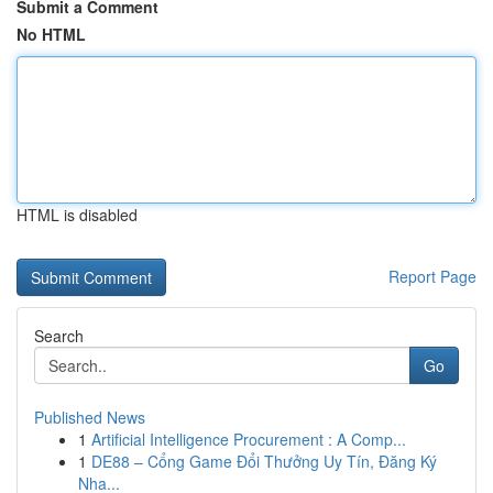
Submit a Comment
No HTML
HTML is disabled
Report Page
Search
Go
Published News
1
Artificial Intelligence Procurement : A Comp...
1
DE88 – Cổng Game Đổi Thưởng Uy Tín, Đăng Ký
Nha...