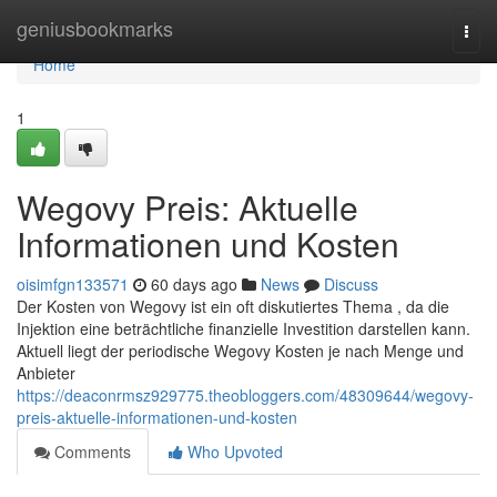
Home
geniusbookmarks
Togg
navi
Home
1
Wegovy Preis: Aktuelle
Informationen und Kosten
oisimfgn133571
60 days ago
News
Discuss
Der Kosten von Wegovy ist ein oft diskutiertes Thema , da die
Injektion eine beträchtliche finanzielle Investition darstellen kann.
Aktuell liegt der periodische Wegovy Kosten je nach Menge und
Anbieter
https://deaconrmsz929775.theobloggers.com/48309644/wegovy-
preis-aktuelle-informationen-und-kosten
Comments
Who Upvoted