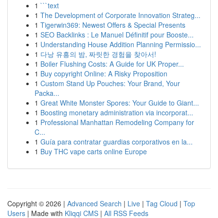
1
```text
1
The Development of Corporate Innovation Strateg...
1
Tigerwin369: Newest Offers & Special Presents
1
SEO Backlinks : Le Manuel Définitif pour Booste...
1
Understanding House Addition Planning Permissio...
1
다낭 유흥의 밤, 짜릿한 경험을 찾아서!
1
Boiler Flushing Costs: A Guide for UK Proper...
1
Buy copyright Online: A Risky Proposition
1
Custom Stand Up Pouches: Your Brand, Your
Packa...
1
Great White Monster Spores: Your Guide to Giant...
1
Boosting monetary administration via incorporat...
1
Professional Manhattan Remodeling Company for
C...
1
Guía para contratar guardias corporativos en la...
1
Buy THC vape carts online Europe
Copyright © 2026 |
Advanced Search
|
Live
|
Tag Cloud
|
Top
Users
| Made with
Kliqqi CMS
|
All RSS Feeds