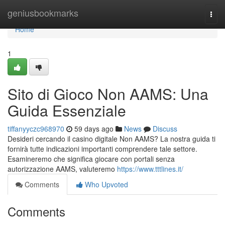
Home
geniusbookmarks
Togg
navi
Home
1
Sito di Gioco Non AAMS: Una
Guida Essenziale
tiffanyyczc968970
59 days ago
News
Discuss
Desideri cercando il casino digitale Non AAMS? La nostra guida ti
fornirà tutte indicazioni importanti comprendere tale settore.
Esamineremo che significa giocare con portali senza
autorizzazione AAMS, valuteremo
https://www.tttlines.it/
Comments
Who Upvoted
Comments