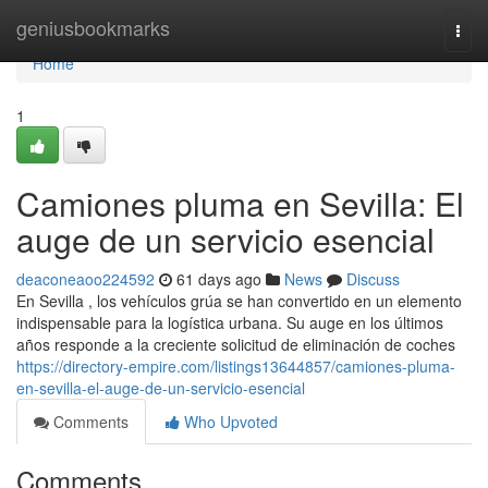
Home
geniusbookmarks
Togg
navi
Home
1
Camiones pluma en Sevilla: El
auge de un servicio esencial
deaconeaoo224592
61 days ago
News
Discuss
En Sevilla , los vehículos grúa se han convertido en un elemento
indispensable para la logística urbana. Su auge en los últimos
años responde a la creciente solicitud de eliminación de coches
https://directory-empire.com/listings13644857/camiones-pluma-
en-sevilla-el-auge-de-un-servicio-esencial
Comments
Who Upvoted
Comments