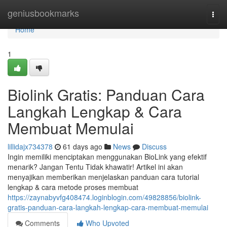
Home
geniusbookmarks
Togg
navi
Home
1
Biolink Gratis: Panduan Cara
Langkah Lengkap & Cara
Membuat Memulai
lillidajx734378
61 days ago
News
Discuss
Ingin memiliki menciptakan menggunakan BioLink yang efektif
menarik? Jangan Tentu Tidak khawatir! Artikel ini akan
menyajikan memberikan menjelaskan panduan cara tutorial
lengkap & cara metode proses membuat
https://zaynabyvfg408474.loginblogin.com/49828856/biolink-
gratis-panduan-cara-langkah-lengkap-cara-membuat-memulai
Comments
Who Upvoted