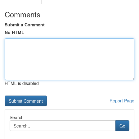
Comments
Submit a Comment
No HTML
HTML is disabled
Report Page
Search
Go