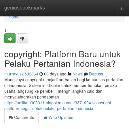
Home
geniusbookmarks
Togg
navi
Home
1
copyright: Platform Baru untuk
Pelaku Pertanian Indonesia?
murrayuszl592864
60 days ago
News
Discuss
Munculnya copyright menjadi perhatian bagi komunitas pertanian
di Indonesia. Sistem ini diklaim untuk mempertemukan pelaku
usaha langsung ke pembeli , menghilangkan calo dan
menyejahterakan pendapatan
https://neilfkqh309011.blogolenta.com/38719941/copyright-
platform-segar-untuk-pelaku-pertanian-indonesia
Comments
Who Upvoted