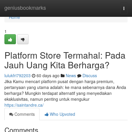
Home
geniusbookmarks
Togg
navi
Home
1
Platform Store Termahal: Pada
Jauh Uang Kita Berharga?
lulukfri792203
60 days ago
News
Discuss
Jika Kamu mencari platform pusat dengan harga premium,
pertanyaan yang utama adalah: ke mana sebenarnya dana Anda
berharga? Mungkin terdapat alternatif yang menyediakan
eksklusivitas, namun penting untuk mengukur
https://saintandre.ca/
Comments
Who Upvoted
Comments