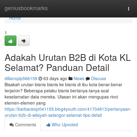
Home
geniusbookmarks
Togg
navi
Home
1
Adakah Urutan B2B di Kota KL
Selamat? Panduan Detail
dillancplp566158
63 days ago
News
Discuss
Bisakah urutan bisnis bisnis ke bisnis di ibu kota benar-benar
terjamin? Beberapa pelaku bisnis bertanya-tanya soal
keselamatan data mereka. Ulasan ini akan mengupas rinci
elemen-elemen yang
https://barbaraixjz041155.blog4youth.com/41704813/pertanyaan-
urutan-b2b-di-wilayah-selangor-selamat-tips-detail
Comments
Who Upvoted