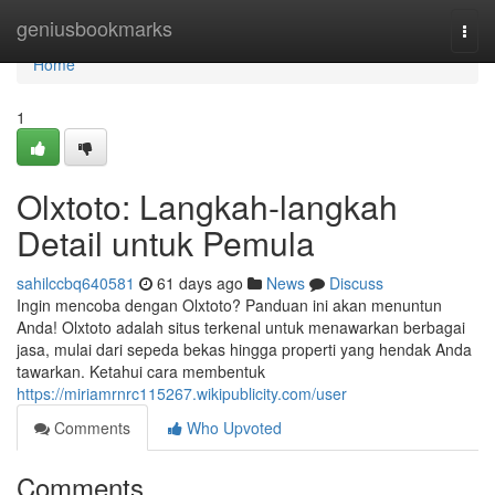
Home
geniusbookmarks
Togg
navi
Home
1
Olxtoto: Langkah-langkah
Detail untuk Pemula
sahilccbq640581
61 days ago
News
Discuss
Ingin mencoba dengan Olxtoto? Panduan ini akan menuntun
Anda! Olxtoto adalah situs terkenal untuk menawarkan berbagai
jasa, mulai dari sepeda bekas hingga properti yang hendak Anda
tawarkan. Ketahui cara membentuk
https://miriamrnrc115267.wikipublicity.com/user
Comments
Who Upvoted
Comments