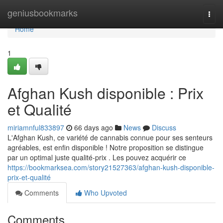
Home
geniusbookmarks
Togg
navi
Home
1
Afghan Kush disponible : Prix
et Qualité
miriamnful833897
66 days ago
News
Discuss
L'Afghan Kush, ce variété de cannabis connue pour ses senteurs
agréables, est enfin disponible ! Notre proposition se distingue
par un optimal juste qualité-prix . Les pouvez acquérir ce
https://bookmarksea.com/story21527363/afghan-kush-disponible-
prix-et-qualité
Comments
Who Upvoted
Comments