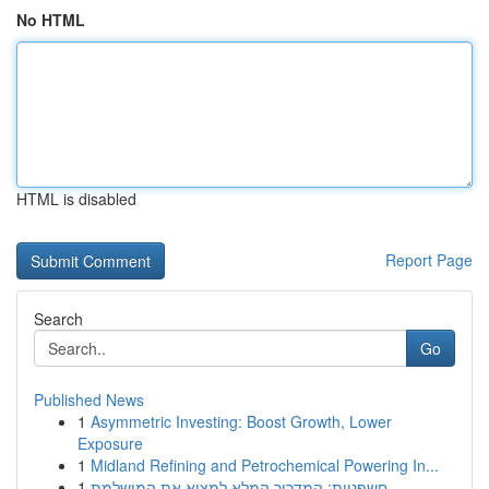
No HTML
HTML is disabled
Report Page
Search
Go
Published News
1
Asymmetric Investing: Boost Growth, Lower
Exposure
1
Midland Refining and Petrochemical Powering In...
1
חשפניות: המדריך המלא למצוא את המושלמת