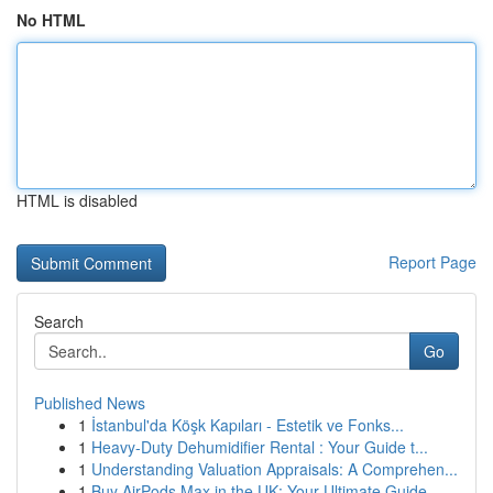
No HTML
HTML is disabled
Report Page
Search
Go
Published News
1
İstanbul'da Köşk Kapıları - Estetik ve Fonks...
1
Heavy-Duty Dehumidifier Rental : Your Guide t...
1
Understanding Valuation Appraisals: A Comprehen...
1
Buy AirPods Max in the UK: Your Ultimate Guide