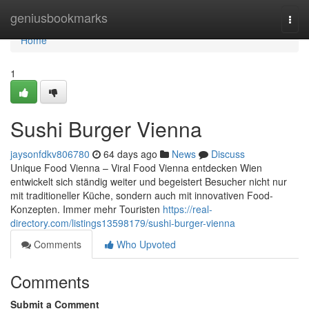
Home
geniusbookmarks
Togg
navi
Home
1
Sushi Burger Vienna
jaysonfdkv806780
64 days ago
News
Discuss
Unique Food Vienna – Viral Food Vienna entdecken Wien
entwickelt sich ständig weiter und begeistert Besucher nicht nur
mit traditioneller Küche, sondern auch mit innovativen Food-
Konzepten. Immer mehr Touristen
https://real-
directory.com/listings13598179/sushi-burger-vienna
Comments
Who Upvoted
Comments
Submit a Comment