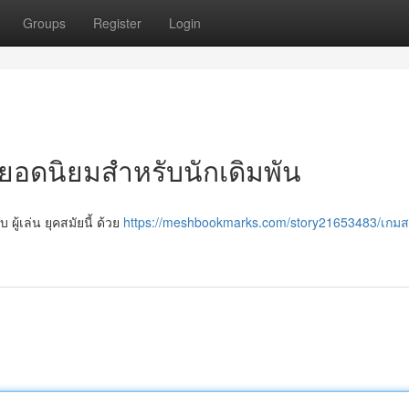
Groups
Register
Login
กยอดนิยมสำหรับนักเดิมพัน
ผู้เล่น ยุคสมัยนี้ ด้วย
https://meshbookmarks.com/story21653483/เกม