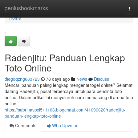
Home
geniusbookmarks
Togg
navi
Home
1
Radenjitu: Panduan Lengkap
Toto Online
diegoqzng663723
78 days ago
News
Discuss
Mencari panduan paling lengkap mengenai togel online? Selamat
datang Radenjitu, pusat terpercaya untuk para pencinta toto
online. Dalam artikel ini menyeluruh cara memasang di arena toto
online,
https://sabrinavpxl511106.blogchaat.com/41696626/radenjitu-
panduan-lengkap-toto-online
Comments
Who Upvoted