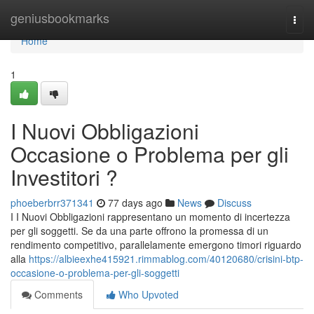
Home
geniusbookmarks
Togg
navi
Home
1
I Nuovi Obbligazioni
Occasione o Problema per gli
Investitori ?
phoeberbrr371341
77 days ago
News
Discuss
I I Nuovi Obbligazioni rappresentano un momento di incertezza
per gli soggetti. Se da una parte offrono la promessa di un
rendimento competitivo, parallelamente emergono timori riguardo
alla
https://albieexhe415921.rimmablog.com/40120680/crisini-btp-
occasione-o-problema-per-gli-soggetti
Comments
Who Upvoted