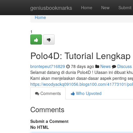
Home
geniusbookmarks
Home
New
Submit
Home
1
Polo4D: Tutorial Lengkap 
brontepeut716829
78 days ago
News
Discuss
Selamat datang di dunia Polo4D ! Ulasan ini dibuat k
Kami akan menjelaskan dasar-dasar aspek penting se
https://woodyackq091056.blogs100.com/41773101/polo
Comments
Who Upvoted
Comments
Submit a Comment
No HTML