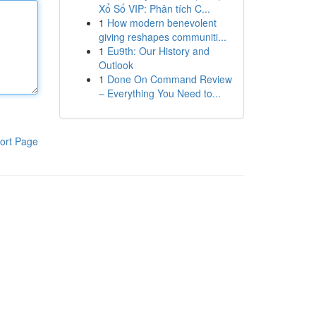
Xổ Số VIP: Phân tích C...
1
How modern benevolent
giving reshapes communiti...
1
Eu9th: Our History and
Outlook
1
Done On Command Review
– Everything You Need to...
ort Page