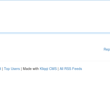
Rep
d
|
Top Users
| Made with
Kliqqi CMS
|
All RSS Feeds