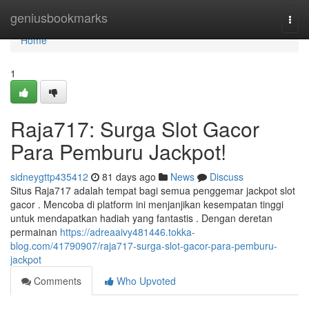
Home
geniusbookmarks
Togg
navi
Home
1
Raja717: Surga Slot Gacor
Para Pemburu Jackpot!
sidneygttp435412
81 days ago
News
Discuss
Situs Raja717 adalah tempat bagi semua penggemar jackpot slot
gacor . Mencoba di platform ini menjanjikan kesempatan tinggi
untuk mendapatkan hadiah yang fantastis . Dengan deretan
permainan
https://adreaaivy481446.tokka-
blog.com/41790907/raja717-surga-slot-gacor-para-pemburu-
jackpot
Comments
Who Upvoted