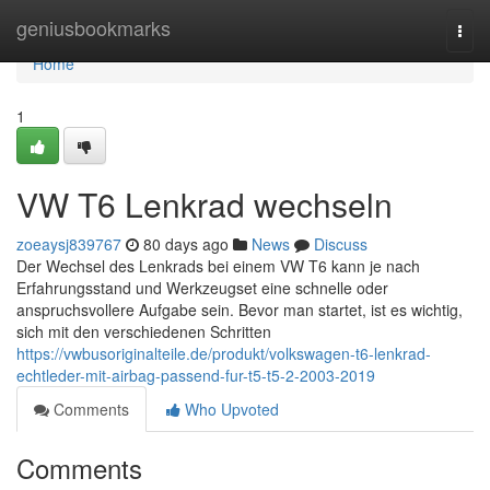
Home
geniusbookmarks
Togg
navi
Home
1
VW T6 Lenkrad wechseln
zoeaysj839767
80 days ago
News
Discuss
Der Wechsel des Lenkrads bei einem VW T6 kann je nach
Erfahrungsstand und Werkzeugset eine schnelle oder
anspruchsvollere Aufgabe sein. Bevor man startet, ist es wichtig,
sich mit den verschiedenen Schritten
https://vwbusoriginalteile.de/produkt/volkswagen-t6-lenkrad-
echtleder-mit-airbag-passend-fur-t5-t5-2-2003-2019
Comments
Who Upvoted
Comments