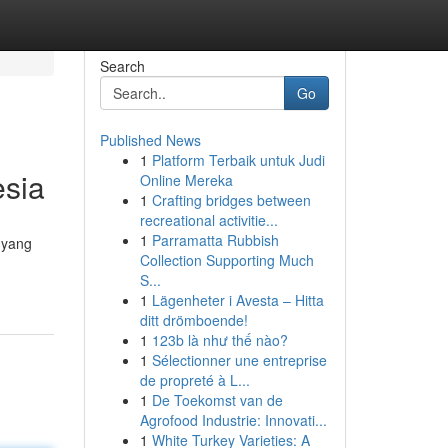
Search
Go
Published News
1
Platform Terbaik untuk Judi
esia
Online Mereka
1
Crafting bridges between
recreational activitie...
1
Parramatta Rubbish
 yang
Collection Supporting Much
S...
1
Lägenheter i Avesta – Hitta
ditt drömboende!
1
123b là như thế nào?
1
Sélectionner une entreprise
de propreté à L...
1
De Toekomst van de
Agrofood Industrie: Innovati...
1
White Turkey Varieties: A