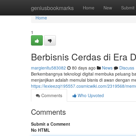
Home
geniusbookmarks
Home
New
Submit
Home
1
Berbisnis Cerdas di Era D
margienltu583082
80 days ago
News
Discuss
Berkembangnya teknologi digital membuka peluang bar
menjanjikan adalah memulai bisnis di awan dengan me
https://lexieezqi195557.cosmicwiki.com/2319568/mem
Comments
Who Upvoted
Comments
Submit a Comment
No HTML