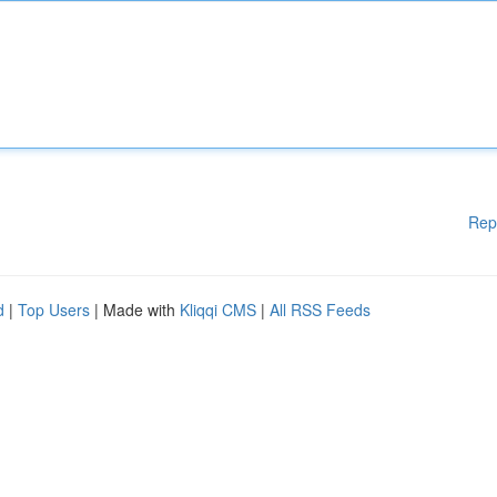
Rep
d
|
Top Users
| Made with
Kliqqi CMS
|
All RSS Feeds