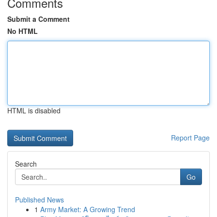
Comments
Submit a Comment
No HTML
HTML is disabled
Report Page
Search
Go
Published News
1
Army Market: A Growing Trend