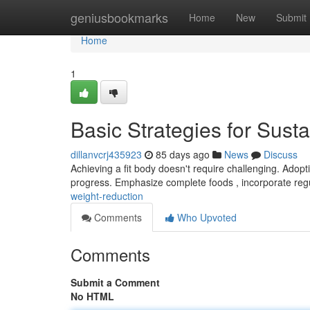
Home
geniusbookmarks
Home
New
Submit
Home
1
Basic Strategies for Sust
dillanvcrj435923
85 days ago
News
Discuss
Achieving a fit body doesn't require challenging. Adopt
progress. Emphasize complete foods , incorporate reg
weight-reduction
Comments
Who Upvoted
Comments
Submit a Comment
No HTML