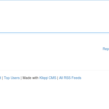
Rep
d
|
Top Users
| Made with
Kliqqi CMS
|
All RSS Feeds