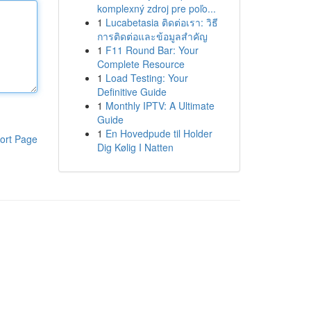
komplexný zdroj pre poľo...
1
Lucabetasia ติดต่อเรา: วิธี
การติดต่อและข้อมูลสำคัญ
1
F11 Round Bar: Your
Complete Resource
1
Load Testing: Your
Definitive Guide
1
Monthly IPTV: A Ultimate
Guide
1
En Hovedpude til Holder
ort Page
Dig Kølig I Natten