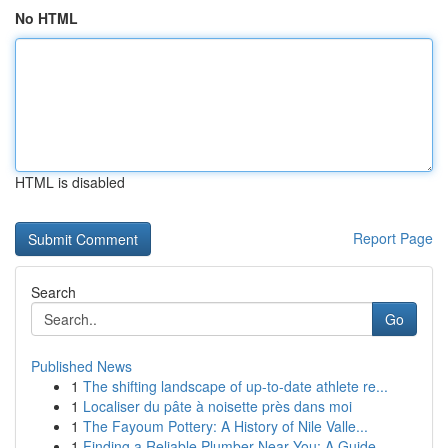
No HTML
HTML is disabled
Report Page
Search
Go
Published News
1
The shifting landscape of up-to-date athlete re...
1
Localiser du pâte à noisette près dans moi
1
The Fayoum Pottery: A History of Nile Valle...
1
Finding a Reliable Plumber Near You: A Guide