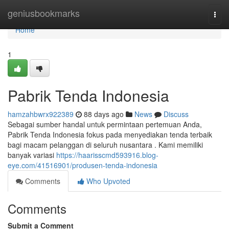
Home
geniusbookmarks
Togg
navi
Home
1
Pabrik Tenda Indonesia
hamzahbwrx922389
88 days ago
News
Discuss
Sebagai sumber handal untuk permintaan pertemuan Anda,
Pabrik Tenda Indonesia fokus pada menyediakan tenda terbaik
bagi macam pelanggan di seluruh nusantara . Kami memiliki
banyak variasi
https://haarisscmd593916.blog-
eye.com/41516901/produsen-tenda-indonesia
Comments
Who Upvoted
Comments
Submit a Comment