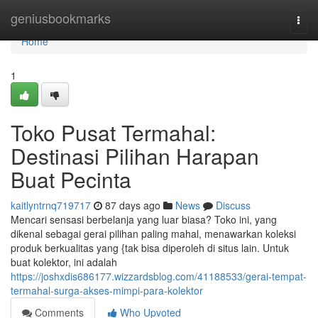
Home
geniusbookmarks
Togg
navi
Home
1
Toko Pusat Termahal:
Destinasi Pilihan Harapan
Buat Pecinta
kaitlyntrnq719717
87 days ago
News
Discuss
Mencari sensasi berbelanja yang luar biasa? Toko ini, yang
dikenal sebagai gerai pilihan paling mahal, menawarkan koleksi
produk berkualitas yang {tak bisa diperoleh di situs lain. Untuk
buat kolektor, ini adalah
https://joshxdis686177.wizzardsblog.com/41188533/gerai-tempat-
termahal-surga-akses-mimpi-para-kolektor
Comments
Who Upvoted