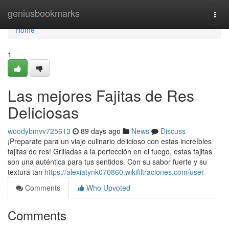
Home
geniusbookmarks
Togg
navi
Home
1
Las mejores Fajitas de Res
Deliciosas
woodybmvv725613
89 days ago
News
Discuss
¡Preparate para un viaje culinario delicioso con estas increíbles
fajitas de res! Grilladas a la perfección en el fuego, estas fajitas
son una auténtica para tus sentidos. Con su sabor fuerte y su
textura tan
https://alexiatynk070860.wikifiltraciones.com/user
Comments
Who Upvoted
Comments