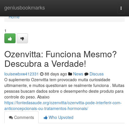
Home
geniusbookmarks
Togg
navi
Home
1
Ozenvitta: Funciona Mesmo?
Descubra a Verdade!
louisewbxw412331
88 days ago
News
Discuss
O suplemento Ozenvitta tem provocado muita curiosidade
ultimamente, e muitos questionam se realmente funciona . Muitas
pessoas buscam dados sobre o desempenho deste produto para
controle do peso. Abaixo
https://fontedasaude.org/ozenvitta/ozenvitta-pode-interferir-com-
anticoncepcionais-ou-tratamentos-hormonais/
Comments
Who Upvoted