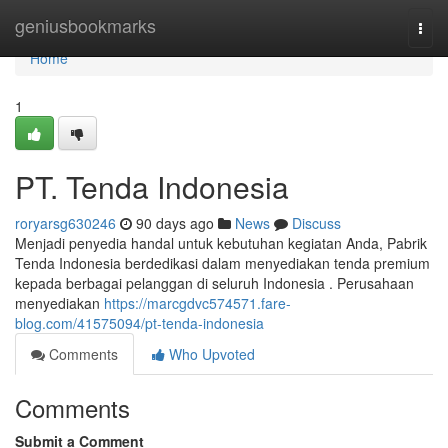
Home
geniusbookmarks
Togg
navi
Home
1
PT. Tenda Indonesia
roryarsg630246
90 days ago
News
Discuss
Menjadi penyedia handal untuk kebutuhan kegiatan Anda, Pabrik
Tenda Indonesia berdedikasi dalam menyediakan tenda premium
kepada berbagai pelanggan di seluruh Indonesia . Perusahaan
menyediakan
https://marcgdvc574571.fare-
blog.com/41575094/pt-tenda-indonesia
Comments
Who Upvoted
Comments
Submit a Comment