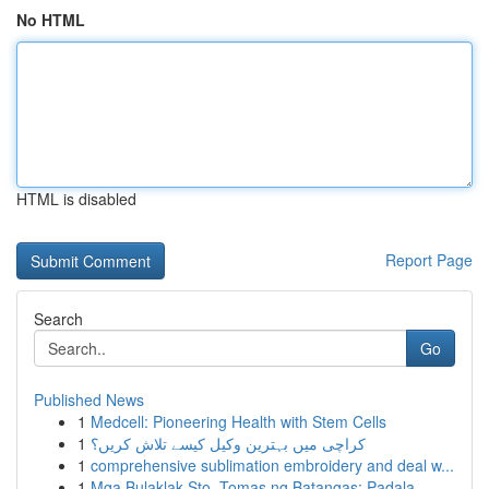
No HTML
HTML is disabled
Report Page
Search
Go
Published News
1
Medcell: Pioneering Health with Stem Cells
1
کراچی میں بہترین وکیل کیسے تلاش کریں؟
1
comprehensive sublimation embroidery and deal w...
1
Mga Bulaklak Sto. Tomas ng Batangas: Padala ...