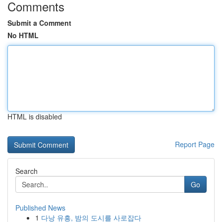
Comments
Submit a Comment
No HTML
HTML is disabled
Report Page
Search
Go
Published News
1
다낭 유흥, 밤의 도시를 사로잡다