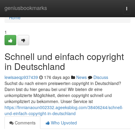
Home
geniusbookmarks
Togg
navi
Home
1
Schnell und einfach copyright
in Deutschland
lewisaeqp937439
176 days ago
News
Discuss
Suchst du nach einem preiswerten copyright in Deutschland?
Dann bist du hier genau bei uns! Wir bieten dir eine
unkomplizierte Möglichkeit, deinen copyright schnell und
unkompliziert zu bekommen. Unser Service ist
https://finnianaoun002332.ageeksblog.com/38406244/schnell-
und-einfach-copyright-in-deutschland
Comments
Who Upvoted