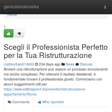
Home
geniusbookmarks
Togg
navi
Home
1
Scegli il Professionista Perfetto
per la Tua Ristrutturazione
matteorbao013600
234 days ago
News
Discuss
Avviare una ristrutturazione può essere un processo emozionante
ma anche complesso. Per ottenere il risultato desiderati, è
fondamentale trovare il professionista giusto. Cominciamo con
alcuni suggerimenti utili per
https://www.ediliziapoint.it/preventivi/ristrutturazione-
appartamento/Roma
Comments
Who Upvoted