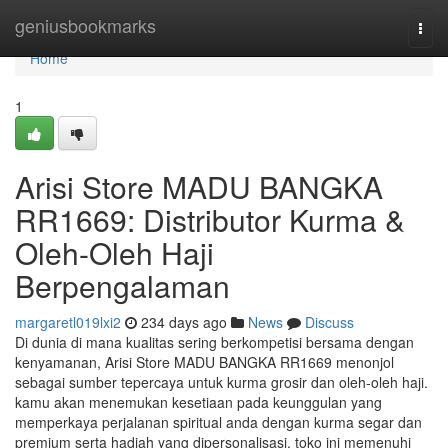
Home
geniusbookmarks
Togg
navi
Home
1
Arisi Store MADU BANGKA
RR1669: Distributor Kurma &
Oleh-Oleh Haji
Berpengalaman
margaretl019lxi2
234 days ago
News
Discuss
Di dunia di mana kualitas sering berkompetisi bersama dengan
kenyamanan, Arisi Store MADU BANGKA RR1669 menonjol
sebagai sumber tepercaya untuk kurma grosir dan oleh-oleh haji.
kamu akan menemukan kesetiaan pada keunggulan yang
memperkaya perjalanan spiritual anda dengan kurma segar dan
premium serta hadiah yang dipersonalisasi, toko ini memenuhi