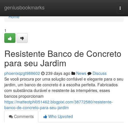
Home
geniusbookmarks
Togg
navi
Home
1
Resistente Banco de Concreto
para seu Jardim
phoenixqzgt988602
239 days ago
News
Discuss
Se você procura por uma solução confiável e elegante para o seu
jardim, um banco de concreto é a escolha perfeita. Fabricados
com substância durável e resistente às intempéries, esses
bancos proporcionam
https://matteotphl051462.blogpixi.com/38772580/resistente-
banco-de-concreto-para-seu-jardim
Comments
Who Upvoted