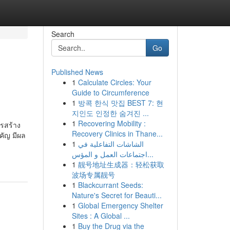
Search
Go
Published News
1
Calculate Circles: Your
Guide to Circumference
1
방콕 한식 맛집 BEST 7: 현
지인도 인정한 숨겨진 ...
1
Recovering Mobility :
ตรสร้าง
Recovery Clinics in Thane...
คัญ มีผล
1
الشاشات التفاعلية في
اجتماعات العمل و المؤس...
1
靓号地址生成器：轻松获取
波场专属靓号
1
Blackcurrant Seeds:
Nature's Secret for Beauti...
1
Global Emergency Shelter
Sites : A Global ...
1
Buy the Drug via the