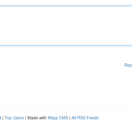
Rep
d
|
Top Users
| Made with
Kliqqi CMS
|
All RSS Feeds