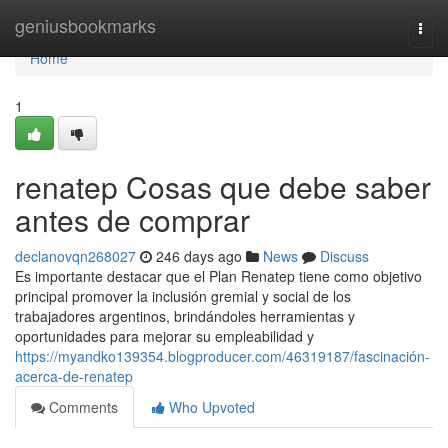
Home
geniusbookmarks
Togg
navi
Home
1
renatep Cosas que debe saber
antes de comprar
declanovqn268027
246 days ago
News
Discuss
Es importante destacar que el Plan Renatep tiene como objetivo
principal promover la inclusión gremial y social de los
trabajadores argentinos, brindándoles herramientas y
oportunidades para mejorar su empleabilidad y
https://myandko139354.blogproducer.com/46319187/fascinación-
acerca-de-renatep
Comments
Who Upvoted