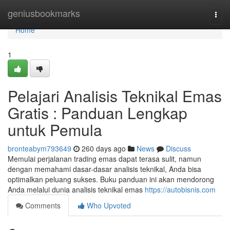
Home
geniusbookmarks
Togg
navi
Home
1
Pelajari Analisis Teknikal Emas
Gratis : Panduan Lengkap
untuk Pemula
bronteabym793649
260 days ago
News
Discuss
Memulai perjalanan trading emas dapat terasa sulit, namun
dengan memahami dasar-dasar analisis teknikal, Anda bisa
optimalkan peluang sukses. Buku panduan ini akan mendorong
Anda melalui dunia analisis teknikal emas
https://autobisnis.com
Comments
Who Upvoted