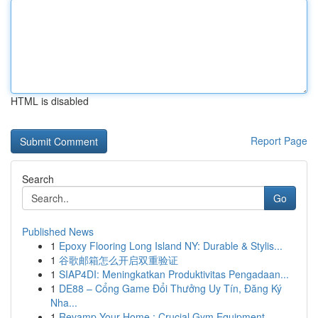
HTML is disabled
Report Page
Search
Go
Published News
1
Epoxy Flooring Long Island NY: Durable & Stylis...
1
谷歌邮箱怎么开启双重验证
1
SIAP4DI: Meningkatkan Produktivitas Pengadaan...
1
DE88 – Cổng Game Đổi Thưởng Uy Tín, Đăng Ký
Nha...
1
Revamp Your Home : Crucial Gym Equipment